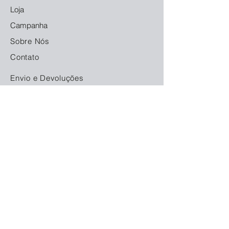
Loja
Campanha
Sobre Nós
Contato
Envio e Devoluções
Política da Loja
Métodos de Pagamento
FAQ
Redes Socias
© 2023. Orgulhosamente criado com
Locamarket
Aluga Fácil Equipamentos Ltda. - CNPJ:
11.480.672
/0001-68