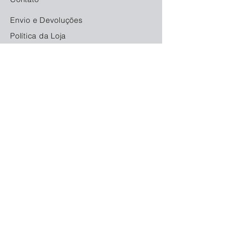
Envio e Devoluções
Política da Loja
Métodos de Pagamento
FAQ
Redes Socias
© 2023. Orgulhosamente criado com
Locamarket
Aluga Fácil Equipamentos Ltda. - CNPJ:
11.480.672
/0001-68
Rua Bom Jesus do Iguape, 6426 - Boqueirão
- Curitiba, PR CEP
81730-020
ciadoequipamento@gmail.com
- Telefone:
(41) 3534-6555
Estimativa de entrega 1 dia.