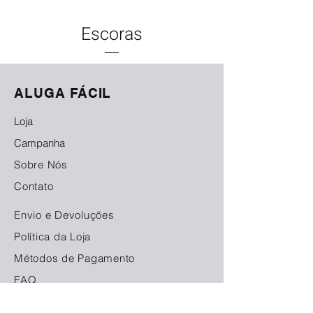
Escoras
ALUGA FÁCIL
Loja
Campanha
Sobre Nós
Contato
Envio e Devoluções
Política da Loja
Métodos de Pagamento
FAQ
Redes Socias