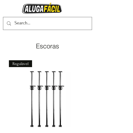
Escoras
Regulável