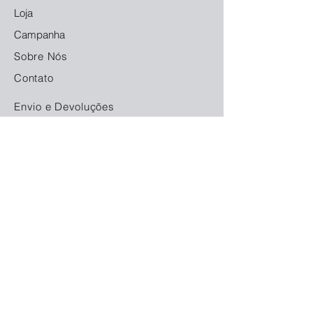
Loja
Campanha
Sobre Nós
Contato
Envio e Devoluções
Política da Loja
Métodos de Pagamento
FAQ
Redes Socias
© 2023. Orgulhosamente criado com
Locamarket
Aluga Fácil Equipamentos Ltda. - CNPJ:
11.480.672
/0001-68