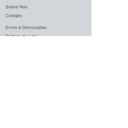
Sobre Nós
Contato
Envio e Devoluções
Política da Loja
Métodos de Pagamento
FAQ
Redes Socias
© 2023. Orgulhosamente criado com
Locamarket
Aluga Fácil Equipamentos Ltda. - CNPJ:
11.480.672
/0001-68
Rua Bom Jesus do Iguape, 6426 - Boqueirão
- Curitiba, PR CEP
81730-020
ciadoequipamento@gmail.com
- Telefone: